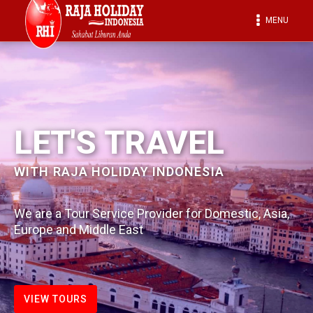
MENU
LET'S TRAVEL
WITH RAJA HOLIDAY INDONESIA
We are a Tour Service Provider for Domestic, Asia,
Europe and Middle East
VIEW TOURS